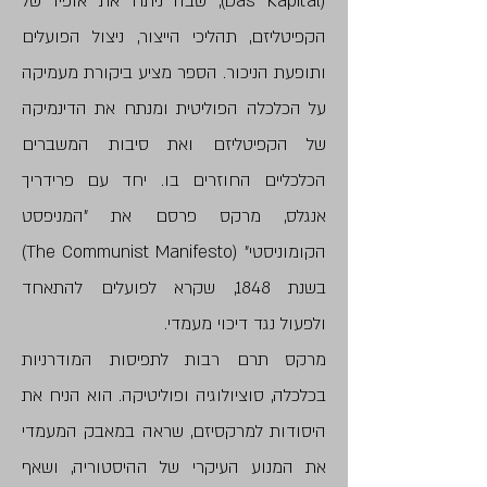
(Das Kapital), שבה ניתח את אופיו של
הקפיטליזם, תהליכי הייצור, ניצול הפועלים
ותופעת הניכור. הספר מציע ביקורת מעמיקה
על הכלכלה הפוליטית ומנתח את הדינמיקה
של הקפיטליזם ואת סיבות המשברים
הכלכליים החוזרים בו. יחד עם פרידריך
אנגלס, מרקס פרסם את "המניפסט
הקומוניסטי" (The Communist Manifesto)
בשנת 1848, שקרא לפועלים להתאחד
ולפעול נגד דיכוי מעמדי.
מרקס תרם רבות לתפיסות המודרניות
בכלכלה, סוציולוגיה ופוליטיקה. הוא הניח את
היסודות למרקסיזם, שראה במאבק המעמדי
את המנוע העיקרי של ההיסטוריה, ושאף