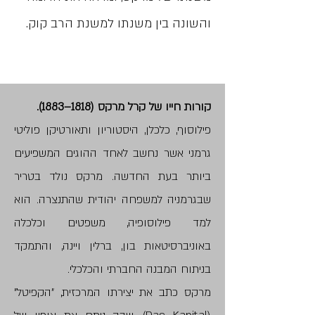
והשונה בין משנתו למשנת הרב קוק.
קורות חייו של קרל מרקס (1818–1883).
פילוסוף, כלכלן, היסטוריון ותאורטיקן פוליטי
גרמני אשר נחשב לאחד ההוגים המשפיעים
ביותר בעת החדשה. מרקס נולד בטריר
שבגרמניה למשפחה יהודית שהתנצרה. הוא
למד פילוסופיה, משפטים וכלכלה
באוניברסיטאות בון, ברלין ויינה, והתמקד
בניתוח המבנה החברתי והכלכלי.
מרקס כתב את יצירתו המרכזית, "הקפיטל"